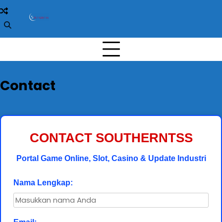
Skip
to
content
Contact
CONTACT SOUTHERNTSS
Portal Game Online, Slot, Casino & Update Industri
Nama Lengkap: