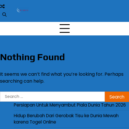
Skip
to
content
Nothing Found
It seems we can’t find what you’re looking for. Perhaps
searching can help.
Search
for:
Persiapan Untuk Menyambut Piala Dunia Tahun 2026
Hidup Berubah Dari Gerobak Tisu ke Dunia Mewah
karena Togel Online